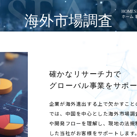
ESEAR
HOME
S
海外市場調査
ホーム
車載組込
システム
アルゴリ
確かなリサーチ力で
海外市場
グローバル事業をサポ
企業が海外進出する上で欠かすこと
では、中国を中心とした海外市場調
や開発フローを理解し、現地の法規
した当社がお客様をサポートします