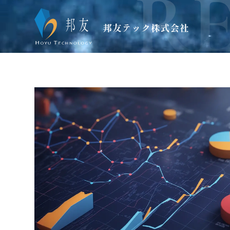
R
Skip
to
content
邦友テック株式会社
技術力で明るい未来を創造する。