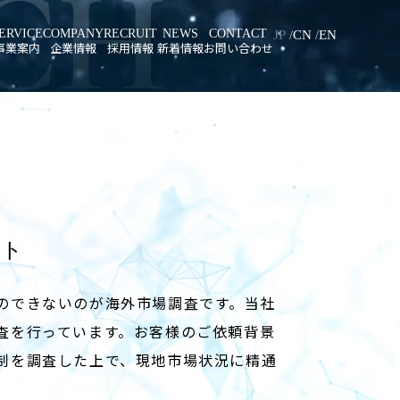
CH
ERVICE
COMPANY
RECRUIT
NEWS
CONTACT
JP
CN
EN
事業案内
企業情報
採用情報
新着情報
お問い合わせ
システム
代表挨拶
邦友テックを知る
開発
会社概要
先輩メッセージ
ズム開発
会社沿革
新卒採用
調査
アクセスマップ
キャリア採用
ート
のできないのが海外市場調査です。当社
査を行っています。お客様のご依頼背景
制を調査した上で、現地市場状況に精通
。