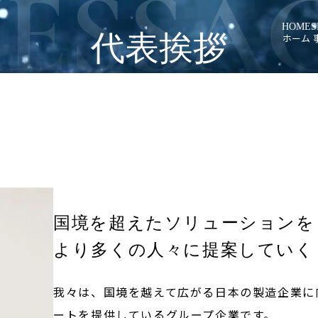
ESSA
HOME
S
代表挨拶
ホーム
車載組込
システム
アルゴリ
海外市場
国境を超えたソリューションを
より多くの人々に提案していく
我々は、国境を越えて広がる日本の製造企業に
ートを提供しているグループ企業です。