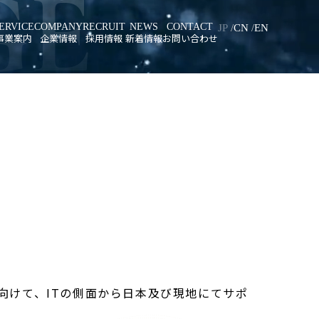
GE
ERVICE
COMPANY
RECRUIT
NEWS
CONTACT
JP
CN
EN
事業案内
企業情報
採用情報
新着情報
お問い合わせ
システム
代表挨拶
邦友テックを知る
開発
会社概要
先輩メッセージ
ズム開発
会社沿革
新卒採用
調査
アクセスマップ
キャリア採用
向けて、ITの側面から日本及び現地にてサポ