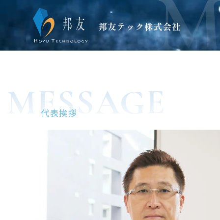
M
Skip
to
content
邦友テック株式会社
技術力で明るい未来を創造する。
MESSAGE
代表挨拶